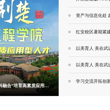
红安校区暑期紧
以美育人 美在武设丨校长龚少平：“艺科融合”培育高素质应用型人才
优化教学环境 满足师生需求